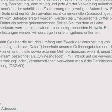
igung, Bearbeitung, Verbreitung und jede Art der Verwertung außerha
edürfen der schriftlichen Zustimmung des jeweiligen Autors bzw. Er
Seite sind nur für den privaten, nicht kommerziellen Gebrauch gesta
icht vom Betreiber erstellt wurden, werden die Urheberrechte Dritter b
ritter als solche gekennzeichnet. Sollten Sie trotzdem auf eine
merksam werden, bitten wir um einen entsprechenden Hinweis. Bei
letzungen werden wir derartige Inhalte umgehend entfernen.
lärt Sie über die Art, den Umfang und Zweck der Verarbeitung von
chfolgend kurz „Daten“) innerhalb unseres Onlineangebotes und d
ionen und Inhalte sowie externen Onlinepräsenzen, wie z.B. unser 
einsam bezeichnet als „Onlineangebot“). Im Hinblick auf die verwen
erarbeitung“ oder „Verantwortlicher“ verweisen wir auf die Definitionen
dnung (DSGVO).
:
 Adressen).