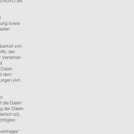
 d DSGVO als
r
tung sowie
heiten
barkeit von
ffs, der
r Verfahren
uf
 Daten
nd dem
ungen (Art.
en
uf die Daten
ng der Daten
rlich ist),
chtigten
svertrages“