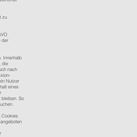
t zu
SGVO
 der
. Innerhalb
 die
uch nach
sion-
ein Nutzer
halt eines
r
 bleiben. So
suchen.
n Cookies
, angeboten
r