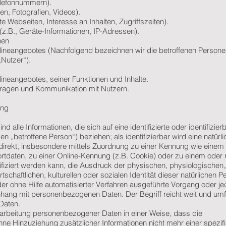
Telefonnummern).
en, Fotografien, Videos).
 Webseiten, Interesse an Inhalten, Zugriffszeiten).
.B., Geräte-Informationen, IP-Adressen).
nen
ineangebotes (Nachfolgend bezeichnen wir die betroffenen Persone
Nutzer“).
ineangebotes, seiner Funktionen und Inhalte.
ragen und Kommunikation mit Nutzern.
ing
alle Informationen, die sich auf eine identifizierte oder identifizier
n „betroffene Person“) beziehen; als identifizierbar wird eine natürl
ndirekt, insbesondere mittels Zuordnung zu einer Kennung wie eine
rtdaten, zu einer Online-Kennung (z.B. Cookie) oder zu einem oder
iziert werden kann, die Ausdruck der physischen, physiologischen,
schaftlichen, kulturellen oder sozialen Identität dieser natürlichen P
oder ohne Hilfe automatisierter Verfahren ausgeführte Vorgang oder j
ng mit personenbezogenen Daten. Der Begriff reicht weit und umf
Daten.
arbeitung personenbezogener Daten in einer Weise, dass die
e Hinzuziehung zusätzlicher Informationen nicht mehr einer spezif