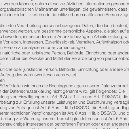
t werden können, sofern diese zusätzlichen Informationen gesonder
organisatorischen Maßnahmen unterliegen, die gewährleisten, dass 
 einer identifizierten oder identifizierbaren natürlichen Person zu
matisierten Verarbeitung personenbezogener Daten, die darin besteht
wendet werden, um bestimmte persönliche Aspekte, die sich auf e
zu bewerten, insbesondere um Aspekte bezüglich Arbeitsleistung, wir
 Vorlieben, Interessen, Zuverlässigkeit, Verhalten, Aufenthaltsort od
en Person zu analysieren oder vorherzusagen.
e natürliche oder juristische Person, Behörde, Einrichtung oder andere
nderen über die Zwecke und Mittel der Verarbeitung von personenb
t.
ürliche oder juristische Person, Behörde, Einrichtung oder andere Ste
ftrag des Verantwortlichen verarbeitet.
gen
GVO teilen wir Ihnen die Rechtsgrundlagen unserer Datenverarbeit
 der Datenschutzerklärung nicht genannt wird, gilt Folgendes: Die
ung von Einwilligungen ist Art. 6 Abs. 1 lit. a und Art. 7 DSGVO, die
rbeitung zur Erfüllung unserer Leistungen und Durchführung vertragl
 von Anfragen ist Art. 6 Abs. 1 lit. b DSGVO, die Rechtsgrundlage
erer rechtlichen Verpflichtungen ist Art. 6 Abs. 1 lit. c DSGVO, und d
eitung zur Wahrung unserer berechtigten Interessen ist Art. 6 Abs. 1 
benswichtige Interessen der betroffenen Person oder einer anderen 