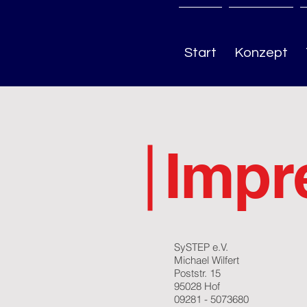
Start
Konzept
Impr
SySTEP e.V.
Michael Wilfert
Poststr. 15
95028 Hof
09281 - 5073680