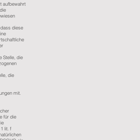
t aufbewahrt
die
gewiesen
, dass diese
ine
tschaftliche
er
 Stelle, die
ezogenen
lle, die
ungen mit.
icher
 für die
ie
lit. f
natürlichen