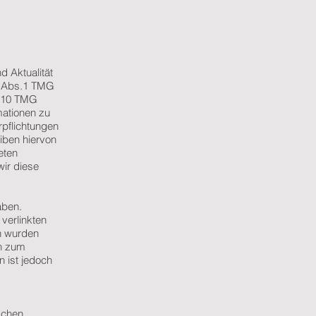
nd Aktualität
 7 Abs.1 TMG
s 10 TMG
mationen zu
rpflichtungen
iben hiervon
eten
ir diese
aben.
verlinkten
en wurden
en zum
n ist jedoch
schen