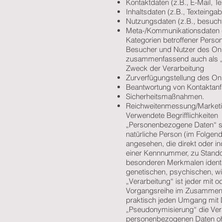
Kontaktdaten (z.B., E-Mail, 
Inhaltsdaten (z.B., Texteingab
Nutzungsdaten (z.B., besuchte
Meta-/Kommunikationsdaten (z
Kategorien betroffener Perso
Besucher und Nutzer des Onl
zusammenfassend auch als „
Zweck der Verarbeitung
Zurverfügungstellung des Onl
Beantwortung von Kontaktanf
Sicherheitsmaßnahmen.
Reichweitenmessung/Market
Verwendete Begrifflichkeiten
„Personenbezogene Daten“ sind 
natürliche Person (im Folgende
angesehen, die direkt oder i
einer Kennnummer, zu Stando
besonderen Merkmalen identif
genetischen, psychischen, wirt
„Verarbeitung“ ist jeder mit 
Vorgangsreihe im Zusammenha
praktisch jeden Umgang mit 
„Pseudonymisierung“ die Ver
personenbezogenen Daten ohn