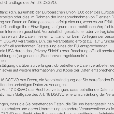
 auf Grundlage des Art. 28 DSGVO.
ittland (d.h. außerhalb der Europäischen Union (EU) oder des Europä
arbeiten oder dies im Rahmen der Inanspruchnahme von Diensten Dr
g von Daten an Dritte geschieht, erfolgt dies nur, wenn es zur Erfül
auf Grundlage Ihrer Einwilligung, aufgrund einer rechtlichen Verpflicht
n Interessen geschieht. Vorbehaltlich gesetzlicher oder vertragliche
 lassen wir die Daten in einem Drittland nur beim Vorliegen der bes
f. DSGVO verarbeiten. D.h. die Verarbeitung erfolgt z.B. auf Grundl
r offiziell anerkannten Feststellung eines der EU entsprechenden
die USA durch das „Privacy Shield“) oder Beachtung offiziell anerka
flichtungen (so genannte „Standardvertragsklauseln“).
onen
stätigung darüber zu verlangen, ob betreffende Daten verarbeitet w
n sowie auf weitere Informationen und Kopie der Daten entsprechend
 16 DSGVO das Recht, die Vervollständigung der Sie betreffenden D
effenden unrichtigen Daten zu verlangen.
Art. 17 DSGVO das Recht zu verlangen, dass betreffende Daten un
nativ nach Maßgabe des Art. 18 DSGVO eine Einschränkung der Vera
gen, dass die Sie betreffenden Daten, die Sie uns bereitgestellt ha
u erhalten und deren Übermittlung an andere Verantwortliche zu f
77 DSGVO das Recht, eine Beschwerde bei der zuständigen Aufsicht