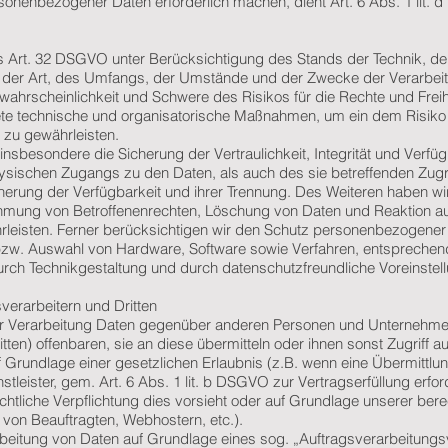
sonenbezogener Daten erforderlich machen, dient Art. 6 Abs. 1 lit.
s Art. 32 DSGVO unter Berücksichtigung des Stands der Technik, de
der Art, des Umfangs, der Umstände und der Zwecke der Verarbei
tswahrscheinlichkeit und Schwere des Risikos für die Rechte und Frei
nete technische und organisatorische Maßnahmen, um ein dem Risiko
zu gewährleisten.
besondere die Sicherung der Vertraulichkeit, Integrität und Verfüg
ysischen Zugangs zu den Daten, als auch des sie betreffenden Zugri
herung der Verfügbarkeit und ihrer Trennung. Des Weiteren haben wi
ehmung von Betroffenenrechten, Löschung von Daten und Reaktion a
leisten. Ferner berücksichtigen wir den Schutz personenbezogener
, bzw. Auswahl von Hardware, Software sowie Verfahren, entspreche
rch Technikgestaltung und durch datenschutzfreundliche Voreinstell
erarbeitern und Dritten
er Verarbeitung Daten gegenüber anderen Personen und Unternehm
tten) offenbaren, sie an diese übermitteln oder ihnen sonst Zugriff a
f Grundlage einer gesetzlichen Erlaubnis (z.B. wenn eine Übermittlu
stleister, gem. Art. 6 Abs. 1 lit. b DSGVO zur Vertragserfüllung erforde
rechtliche Verpflichtung dies vorsieht oder auf Grundlage unserer bere
 von Beauftragten, Webhostern, etc.).
arbeitung von Daten auf Grundlage eines sog. „Auftragsverarbeitung