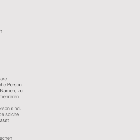
n
bare
iche Person
m Namen, zu
 mehreren
erson sind.
ede solche
asst
ischen