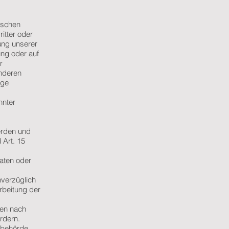
ischen
itter oder
lung unserer
ung oder auf
r
onderen
age
nnter
erden und
 Art. 15
aten oder
verzüglich
rbeitung der
ben nach
ordern.
sbehörde