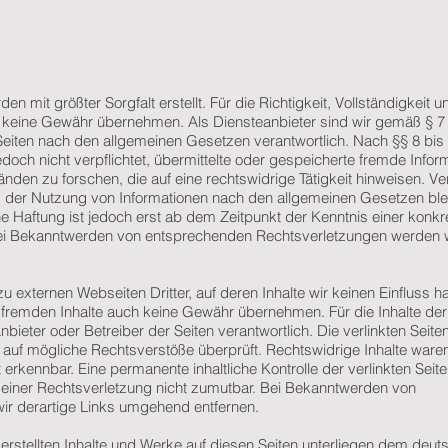
en mit größter Sorgfalt erstellt. Für die Richtigkeit, Vollständigkeit u
ch keine Gewähr übernehmen. Als Diensteanbieter sind wir gemäß §
n Seiten nach den allgemeinen Gesetzen verantwortlich. Nach §§ 8 bi
jedoch nicht verpflichtet, übermittelte oder gespeicherte fremde Infor
en zu forschen, die auf eine rechtswidrige Tätigkeit hinweisen. Ve
g der Nutzung von Informationen nach den allgemeinen Gesetzen ble
e Haftung ist jedoch erst ab dem Zeitpunkt der Kenntnis einer konkr
ei Bekanntwerden von entsprechenden Rechtsverletzungen werden w
u externen Webseiten Dritter, auf deren Inhalte wir keinen Einfluss h
 fremden Inhalte auch keine Gewähr übernehmen. Für die Inhalte der 
 Anbieter oder Betreiber der Seiten verantwortlich. Die verlinkten Seit
 auf mögliche Rechtsverstöße überprüft. Rechtswidrige Inhalte war
 erkennbar. Eine permanente inhaltliche Kontrolle der verlinkten Seite
 einer Rechtsverletzung nicht zumutbar. Bei Bekanntwerden von
ir derartige Links umgehend entfernen.
 erstellten Inhalte und Werke auf diesen Seiten unterliegen dem deut