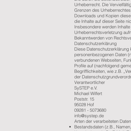
Urheberrecht. Die Vervielfält
Grenzen des Urheberrechtes b
Downloads und Kopien dieser 
die Inhalte auf dieser Seite n
Insbesondere werden Inhalte D
Urheberrechtsverletzung auf
Bekanntwerden von Rechtsver
Datenschutzerklärung
Diese Datenschutzerklärung k
personenbezogenen Daten (na
verbundenen Webseiten, Funkt
Profile auf (nachfolgend gem
Begrifflichkeiten, wie z.B. „V
der Datenschutzgrundveror
Verantwortlicher
SySTEP e.V.
Michael Wilfert
Poststr. 15
95028 Hof
09281 - 5073680
info@systep.de
Arten der verarbeiteten Daten
Bestandsdaten (z.B., Namen,