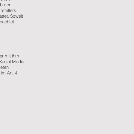
lb der
stellers.
ttet. Soweit
eachtet.
er mit ihm
Social Media
deten
 im Art. 4